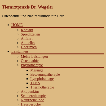
Zum
Tierarztpraxis Dr. Wegeler
Inhalt
springen
Osteopathie und Naturheilkunde für Tiere
HOME
Kontakt
Sprechzeiten
Anfahrt
Aktuelles
Über mich
Leistungen
Meine Leistungen
Osteopathie
Physiotherapie
Massage
Bewegungstherapie
Lymphdrainage
TENS
Thermotherapie
Akupunktur
Schmerztherapie
Naturheilkunde
Hausbesuche