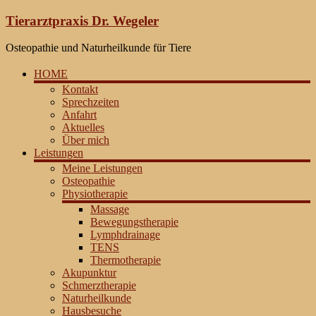
Zum
Tierarztpraxis Dr. Wegeler
Inhalt
springen
Osteopathie und Naturheilkunde für Tiere
HOME
Kontakt
Sprechzeiten
Anfahrt
Aktuelles
Über mich
Leistungen
Meine Leistungen
Osteopathie
Physiotherapie
Massage
Bewegungstherapie
Lymphdrainage
TENS
Thermotherapie
Akupunktur
Schmerztherapie
Naturheilkunde
Hausbesuche