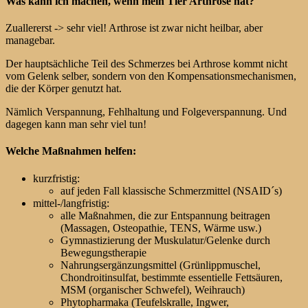
Was kann ich machen, wenn mein Tier Arthrose hat?
Zuallererst -> sehr viel! Arthrose ist zwar nicht heilbar, aber
managebar.
Der hauptsächliche Teil des Schmerzes bei Arthrose kommt nicht
vom Gelenk selber, sondern von den Kompensationsmechanismen,
die der Körper genutzt hat.
Nämlich Verspannung, Fehlhaltung und Folgeverspannung. Und
dagegen kann man sehr viel tun!
Welche Maßnahmen helfen:
kurzfristig:
auf jeden Fall klassische Schmerzmittel (NSAID´s)
mittel-/langfristig:
alle Maßnahmen, die zur Entspannung beitragen
(Massagen, Osteopathie, TENS, Wärme usw.)
Gymnastizierung der Muskulatur/Gelenke durch
Bewegungstherapie
Nahrungsergänzungsmittel (Grünlippmuschel,
Chondroitinsulfat, bestimmte essentielle Fettsäuren,
MSM (organischer Schwefel), Weihrauch)
Phytopharmaka (Teufelskralle, Ingwer,