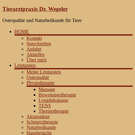
Zum
Tierarztpraxis Dr. Wegeler
Inhalt
springen
Osteopathie und Naturheilkunde für Tiere
HOME
Kontakt
Sprechzeiten
Anfahrt
Aktuelles
Über mich
Leistungen
Meine Leistungen
Osteopathie
Physiotherapie
Massage
Bewegungstherapie
Lymphdrainage
TENS
Thermotherapie
Akupunktur
Schmerztherapie
Naturheilkunde
Hausbesuche