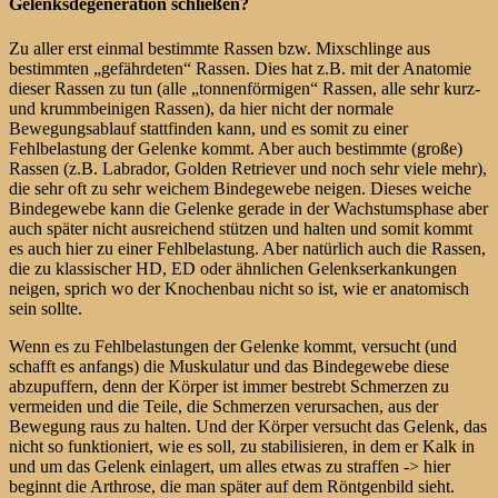
Gelenksdegeneration schließen?
Zu aller erst einmal bestimmte Rassen bzw. Mixschlinge aus
bestimmten „gefährdeten“ Rassen. Dies hat z.B. mit der Anatomie
dieser Rassen zu tun (alle „tonnenförmigen“ Rassen, alle sehr kurz-
und krummbeinigen Rassen), da hier nicht der normale
Bewegungsablauf stattfinden kann, und es somit zu einer
Fehlbelastung der Gelenke kommt. Aber auch bestimmte (große)
Rassen (z.B. Labrador, Golden Retriever und noch sehr viele mehr),
die sehr oft zu sehr weichem Bindegewebe neigen. Dieses weiche
Bindegewebe kann die Gelenke gerade in der Wachstumsphase aber
auch später nicht ausreichend stützen und halten und somit kommt
es auch hier zu einer Fehlbelastung. Aber natürlich auch die Rassen,
die zu klassischer HD, ED oder ähnlichen Gelenkserkankungen
neigen, sprich wo der Knochenbau nicht so ist, wie er anatomisch
sein sollte.
Wenn es zu Fehlbelastungen der Gelenke kommt, versucht (und
schafft es anfangs) die Muskulatur und das Bindegewebe diese
abzupuffern, denn der Körper ist immer bestrebt Schmerzen zu
vermeiden und die Teile, die Schmerzen verursachen, aus der
Bewegung raus zu halten. Und der Körper versucht das Gelenk, das
nicht so funktioniert, wie es soll, zu stabilisieren, in dem er Kalk in
und um das Gelenk einlagert, um alles etwas zu straffen -> hier
beginnt die Arthrose, die man später auf dem Röntgenbild sieht.