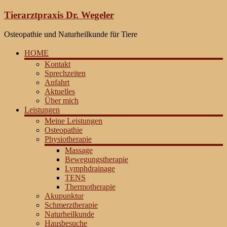
Zum
Tierarztpraxis Dr. Wegeler
Inhalt
springen
Osteopathie und Naturheilkunde für Tiere
HOME
Kontakt
Sprechzeiten
Anfahrt
Aktuelles
Über mich
Leistungen
Meine Leistungen
Osteopathie
Physiotherapie
Massage
Bewegungstherapie
Lymphdrainage
TENS
Thermotherapie
Akupunktur
Schmerztherapie
Naturheilkunde
Hausbesuche