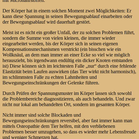
mit Micronährstoffen.
Der Körper hat in einem solchen Moment zwei Möglichkeiten: Er
kann diese Spannung in seinen Bewegungsablauf einarbeiten oder
der Bewegungsablauf wird dauerhaft gestört.
Meist ist es nicht ein großer Unfall, der zu solchen Problemen führt,
sondern die Summe von vielen kleinen, die immer wieder
eingearbeitet werden, bis der Körper sich in seinen eigenen
Kompensationsmechanismen verstrickt (ein bisschen wie ein
Wollknäul, an dem man immer an einer Ecke so viel wie möglich
herauszieht, bis irgendwann endültig ein dicker Knoten entstanden
ist) Diese können sich im leichtesten Falle „nur“ durch eine fehlende
Elastizität beim Laufen auswirken (das Tier wirkt nicht harmonisch),
im schlimmsten Falle zu echten Lahmheiten und
Bewegungseinschränkungen der Gelenke führen.
Durch Prüfen der Spannungsmuster im Körper lassen sich sowohl
die Problembereiche diagnostizieren, als auch behandeln. Und zwar
nicht nur lokal am behandelten Ort, sondern im gesamten Körper.
Nicht immer sind solche Blockaden und
Bewegungseinschränkungen reversibel, aber fast immer kann man
mittels Osteopathie dem Tier helfen, mit den verbliebenen
Problemen besser umzugehen, so dass es wieder mehr Lebensfreude
und weniger Schmerzen hat.