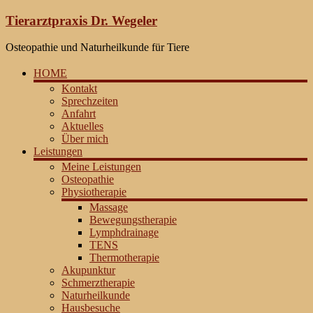
Zum
Tierarztpraxis Dr. Wegeler
Inhalt
springen
Osteopathie und Naturheilkunde für Tiere
HOME
Kontakt
Sprechzeiten
Anfahrt
Aktuelles
Über mich
Leistungen
Meine Leistungen
Osteopathie
Physiotherapie
Massage
Bewegungstherapie
Lymphdrainage
TENS
Thermotherapie
Akupunktur
Schmerztherapie
Naturheilkunde
Hausbesuche