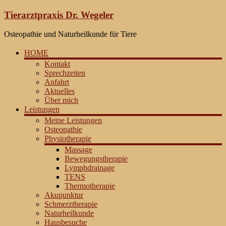
Zum
Tierarztpraxis Dr. Wegeler
Inhalt
springen
Osteopathie und Naturheilkunde für Tiere
HOME
Kontakt
Sprechzeiten
Anfahrt
Aktuelles
Über mich
Leistungen
Meine Leistungen
Osteopathie
Physiotherapie
Massage
Bewegungstherapie
Lymphdrainage
TENS
Thermotherapie
Akupunktur
Schmerztherapie
Naturheilkunde
Hausbesuche