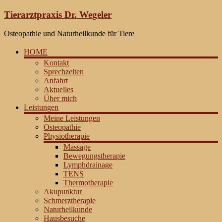
Zum
Tierarztpraxis Dr. Wegeler
Inhalt
springen
Osteopathie und Naturheilkunde für Tiere
HOME
Kontakt
Sprechzeiten
Anfahrt
Aktuelles
Über mich
Leistungen
Meine Leistungen
Osteopathie
Physiotherapie
Massage
Bewegungstherapie
Lymphdrainage
TENS
Thermotherapie
Akupunktur
Schmerztherapie
Naturheilkunde
Hausbesuche