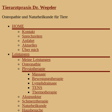
Zum
Tierarztpraxis Dr. Wegeler
Inhalt
springen
Osteopathie und Naturheilkunde für Tiere
HOME
Kontakt
Sprechzeiten
Anfahrt
Aktuelles
Über mich
Leistungen
Meine Leistungen
Osteopathie
Physiotherapie
Massage
Bewegungstherapie
Lymphdrainage
TENS
Thermotherapie
Akupunktur
Schmerztherapie
Naturheilkunde
Hausbesuche